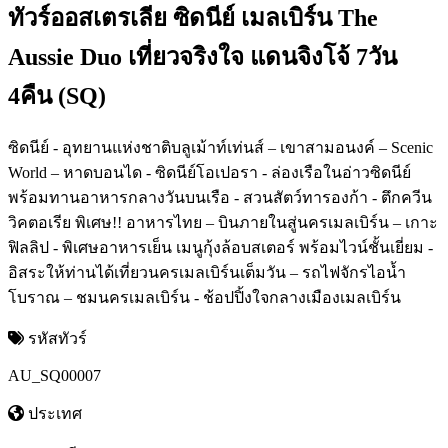
ทัวร์ออสเตรเลีย ซิดนีย์ เมลเบิร์น The
Aussie Duo เที่ยวจริงใจ แดนจิงโจ้ 7วัน
4คืน (SQ)
ซิดนีย์ - อุทยานแห่งชาติบลูเม้าท์เท่นส์ – เขาสามอนงค์ – Scenic
World – หาดบอนได - ซิดนีย์โอเปอรา - ล่องเรือในอ่าวซิดนีย์
พร้อมทานอาหารกลางวันบนเรือ - สวนสัตว์ทารองก้า - ตึกควีน
วิคตอเรีย พิเศษ!! อาหารไทย – บินภายในสู่นครเมลเบิร์น – เกาะ
ฟิลลิป - พิเศษอาหารเย็น เมนูกุ้งล้อบสเตอร์ พร้อมไวน์ชั้นเยี่ยม -
อิสระให้ท่านได้เที่ยวนครเมลเบิร์นเต็มวัน – รถไฟจักรไอน้ำ
โบราณ – ชมนครเมลเบิร์น - ช้อปปิ้งใจกลางเมืองเมลเบิร์น
รหัสทัวร์
AU_SQ00007
ประเทศ