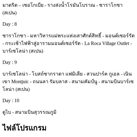
มาดริด – เซอโกเบีย - รางส่งน้ำโรมันโบราณ - ซาราโกซา
(สเปน)
Day : 8
ซาราโกซา - มหาวิหารแม่พระแห่งเสาศักด์สิทธิ์ - มอนต์เซอร์รัต
- กระเช้าไฟฟ้าสู่อารามมอนต์เซอร์รัต - La Roca Village Outlet -
บาร์เซโลน่า (สเปน)
Day : 9
บาร์เซโลน่า - โบสถ์ซากราดา แฟมิเลีย - สวนปาร์ค กูเอล - เนิน
เขา Montjuic - ถนนลา รัมบลาส - สนามคัมป์นู - สนามบินบาร์เซ
โลน่า (สเปน)
Day : 10
ดูไบ - สนามบินสุวรรณภูมิ
ไฟล์โปรแกรม